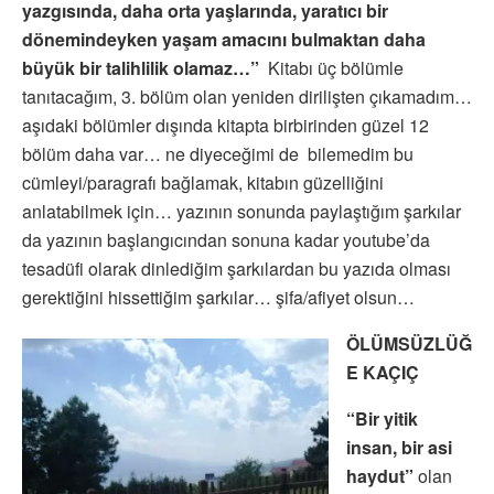
yazgısında, daha orta yaşlarında, yaratıcı bir
dönemindeyken yaşam amacını bulmaktan daha
büyük bir talihlilik olamaz…”
Kitabı üç bölümle
tanıtacağım, 3. bölüm olan yeniden dirilişten çıkamadım…
aşıdaki bölümler dışında kitapta birbirinden güzel 12
bölüm daha var… ne diyeceğimi de bilemedim bu
cümleyi/paragrafı bağlamak, kitabın güzelliğini
anlatabilmek için… yazının sonunda paylaştığım şarkılar
da yazının başlangıcından sonuna kadar youtube’da
tesadüfi olarak dinlediğim şarkılardan bu yazıda olması
gerektiğini hissettiğim şarkılar… şifa/afiyet olsun…
ÖLÜMSÜZLÜĞ
E KAÇIÇ
“Bir yitik
insan, bir asi
haydut”
olan