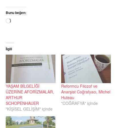
Bunu beğen:
Yükleniyor...
İlgili
YAŞAM BİLGELİĞİ
Reformcu Filozof ve
ÜZERİNE AFORİZMALAR,
Anarşist Coğrafyacı, Michel
ARTHUR
Huteau
SCHOPENHAUER
"COĞRAFYA" içinde
"KİŞİSEL GELİŞİM" içinde