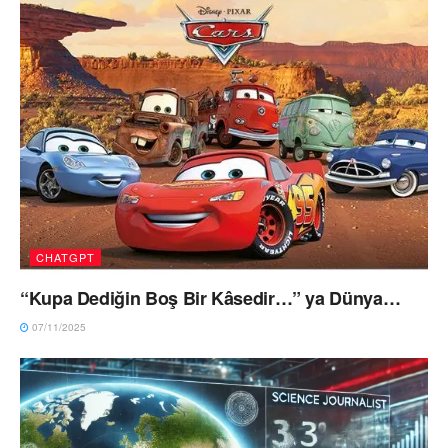
CHATGPT
“Kupa Dediğin Boş Bir Kâsedir…” ya Dünya…
07/11/2025