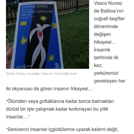
Vasco Nunez
de Balboa’nın
coğrafi keşifler
döneminde
değişen
hikayesi…
İnsanlık
tarihinde ilk
kez,
yerküremizi
Stefan Zweig, İnsanlığın Yıldızının Yükseldiği Anlar
çevreleyen her
iki okyanusu da gören insanın hikayesi…
“Ölümden veya gırtlaklarına kadar borca batmaktan
dürüst bir işte çalışmak kadar korkmayan bu yitik
insanlar…”
“Serüvenci insanlar içgüdülerine uyarak kalemi değil,