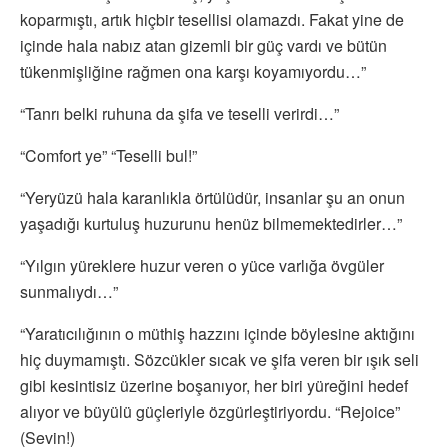
koparmıştı, artık hiçbir tesellisi olamazdı. Fakat yine de
içinde hala nabız atan gizemli bir güç vardı ve bütün
tükenmişliğine rağmen ona karşı koyamıyordu…”
“Tanrı belki ruhuna da şifa ve teselli verirdi…”
“Comfort ye” “Teselli bul!”
“Yeryüzü hala karanlıkla örtülüdür, insanlar şu an onun
yaşadığı kurtuluş huzurunu henüz bilmemektedirler…”
“Yılgın yüreklere huzur veren o yüce varlığa övgüler
sunmalıydı…”
“Yaratıcılığının o müthiş hazzını içinde böylesine aktığını
hiç duymamıştı. Sözcükler sıcak ve şifa veren bir ışık seli
gibi kesintisiz üzerine boşanıyor, her biri yüreğini hedef
alıyor ve büyülü güçleriyle özgürleştiriyordu. “Rejoice”
(Sevin!)