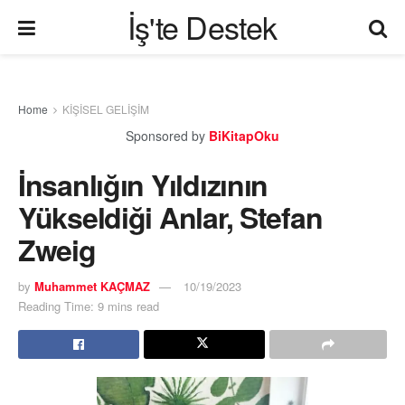
İş'te Destek
Home
KİŞİSEL GELİŞİM
Sponsored by
BiKitapOku
İnsanlığın Yıldızının
Yükseldiği Anlar, Stefan
Zweig
by
Muhammet KAÇMAZ
10/19/2023
Reading Time: 9 mins read