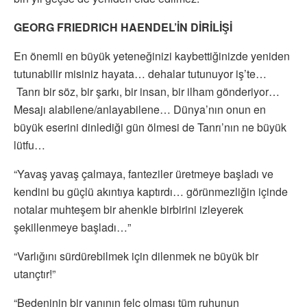
GEORG FRIEDRICH HAENDEL’İN DİRİLİŞİ
En önemli en büyük yeteneğinizi kaybettiğinizde yeniden
tutunabilir misiniz hayata… dehalar tutunuyor iş’te…
Tanrı bir söz, bir şarkı, bir insan, bir ilham gönderiyor…
Mesajı alabilene/anlayabilene… Dünya’nın onun en
büyük eserini dinlediği gün ölmesi de Tanrı’nın ne büyük
lütfu…
“Yavaş yavaş çalmaya, fanteziler üretmeye başladı ve
kendini bu güçlü akıntıya kaptırdı… görünmezliğin içinde
notalar muhteşem bir ahenkle birbirini izleyerek
şekillenmeye başladı…”
“Varlığını sürdürebilmek için dilenmek ne büyük bir
utançtır!”
“Bedeninin bir yanının felç olması tüm ruhunun