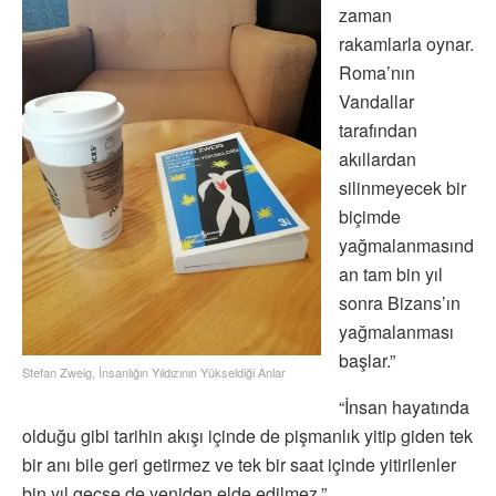
zaman
rakamlarla oynar.
Roma’nın
Vandallar
tarafından
akıllardan
silinmeyecek bir
biçimde
yağmalanmasınd
an tam bin yıl
sonra Bizans’ın
yağmalanması
başlar.”
Stefan Zweig, İnsanlığın Yıldızının Yükseldiği Anlar
“İnsan hayatında
olduğu gibi tarihin akışı içinde de pişmanlık yitip giden tek
bir anı bile geri getirmez ve tek bir saat içinde yitirilenler
bin yıl geçse de yeniden elde edilmez.”