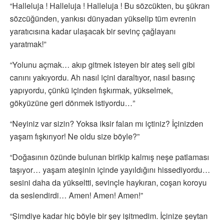
“Halleluja ! Halleluja ! Halleluja ! Bu sözcükten, bu şükran
sözcüğünden, yankısı dünyadan yükselip tüm evrenin
yaratıcısına kadar ulaşacak bir sevinç çağlayanı
yaratmak!”
“Yolunu açmak… akıp gitmek isteyen bir ateş seli gibi
canını yakıyordu. Ah nasıl içini daraltıyor, nasıl basınç
yapıyordu, çünkü içinden fışkırmak, yükselmek,
gökyüzüne geri dönmek istiyordu…”
“Neyiniz var sizin? Yoksa iksir falan mı içtiniz? İçinizden
yaşam fışkırıyor! Ne oldu size böyle?”
“Doğasının özünde bulunan birikip kalmış neşe patlaması
taşıyor… yaşam ateşinin içinde yayıldığını hissediyordu…
sesini daha da yükseltti, sevinçle haykıran, coşan koroyu
da seslendirdi… Amen! Amen! Amen!”
“Şimdiye kadar hiç böyle bir şey işitmedim. İçinize şeytan