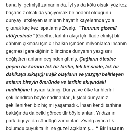
bana iyi gelmişti zamanımda. İyi ya da kötü olsak, yüz kez
başarısız olsak da yaşıyorsak bir nedeni olduğunu
dünyayı etkileyen isimlerin hayat hikayelerinde yola
çıkarak kaç kez ispatlamış Zweig.
“Tanrının gizemli
atölyesinde”
(Goethe, tarihin akışı için ifade etmiş) bir
dâhinin çıkması için bir halkın içinden milyonlarca insanın
geçmesi gerektiğinin bilincinde dünyanın yazgısını
değiştiren anların peşinden gitmiş.
Çağların ötesine
geçen bir kararın tek bir tarihe, tek bir saate, tek bir
dakikaya sıkıştığı trajik olayların ve yazgıyı belirleyen
anların bireyin ömründe ve tarihin akışındaki
nadirliğine
hayran kalmış. Dünya ve ülke tarihlerini
şekillendiren böyle nadir anları, kişisel dünyamız
şekillenirken biz hiç mi yaşamadık. İnsan kendi tarihine
baktığında da belki görecektir böyle anları. Yıldızının
parladığı ya da söndüğü zamanları. Zweig ayrıca ilk
bölümde büyük talihi ne güzel açıklamış…
“ Bir insanın